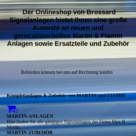
Der Onlineshop von Brossard
Signalanlagen bietet Ihnen eine große
Auswahl an neuen und
generalüberholten Martin & Fiamm
Anlagen sowie Ersatzteile und Zubehör
Behörden können bei uns auf Rechnung kaufen
Komplettanlagen & Zubehör von MARTIN und FIAMM
.
0
MARTIN-ANLAGEN
Hier finden Sie alle gängigen Signalanlagen der Firma Max B
Martin.
MARTIN ZUBEHÖR