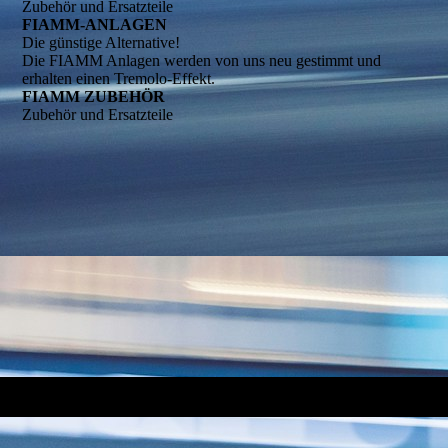
Zubehör und Ersatzteile
FIAMM-ANLAGEN
Die günstige Alternative!
Die FIAMM Anlagen werden von uns neu gestimmt und
erhalten einen Tremolo-Effekt.
FIAMM ZUBEHÖR
Zubehör und Ersatzteile