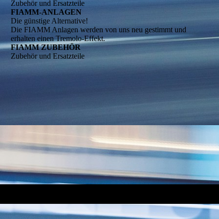
Zubehör und Ersatzteile
FIAMM-ANLAGEN
Die günstige Alternative!
Die FIAMM Anlagen werden von uns neu gestimmt und
erhalten einen Tremolo-Effekt.
FIAMM ZUBEHÖR
Zubehör und Ersatzteile