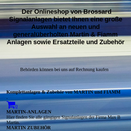
Der Onlineshop von Brossard
Signalanlagen bietet Ihnen eine große
Auswahl an neuen und
generalüberholten Martin & Fiamm
Anlagen sowie Ersatzteile und Zubehör
Behörden können bei uns auf Rechnung kaufen
Komplettanlagen & Zubehör von MARTIN und FIAMM
.
0
MARTIN-ANLAGEN
Hier finden Sie alle gängigen Signalanlagen der Firma Max B
Martin.
MARTIN ZUBEHÖR